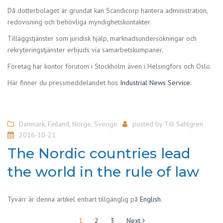
Då dotterbolaget är grundat kan Scandicorp hantera administration,
redovisning och behövliga myndighetskontakter.
Tilläggstjänster som juridisk hjälp, marknadsundersökningar och
rekryteringstjänster erbjuds via samarbetskumpaner.
Företag har kontor förutom i Stockholm även i Helsingfors och Oslo.
Här finner du pressmeddelandet hos
Industrial News Service
.
Danmark
,
Finland
,
Norge
,
Sverige
posted by
Till Sahlgren
2016-10-21
The Nordic countries lead
the world in the rule of law
Tyvärr är denna artikel enbart tillgänglig på
English
.
Sidnumrering
1
2
3
Next