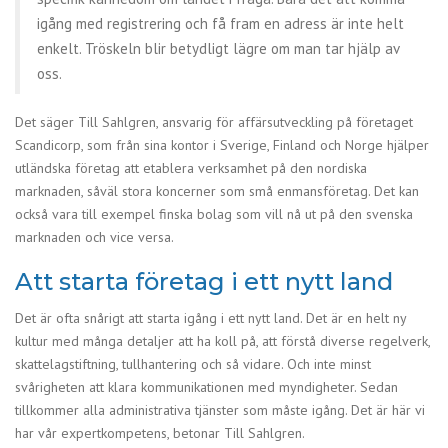
igång med registrering och få fram en adress är inte helt
enkelt. Tröskeln blir betydligt lägre om man tar hjälp av
oss.
Det säger Till Sahlgren, ansvarig för affärsutveckling på företaget
Scandicorp, som från sina kontor i Sverige, Finland och Norge hjälper
utländska företag att etablera verksamhet på den nordiska
marknaden, såväl stora koncerner som små enmansföretag. Det kan
också vara till exempel finska bolag som vill nå ut på den svenska
marknaden och vice versa.
Att starta företag i ett nytt land
Det är ofta snårigt att starta igång i ett nytt land. Det är en helt ny
kultur med många detaljer att ha koll på, att förstå diverse regelverk,
skattelagstiftning, tullhantering och så vidare. Och inte minst
svårigheten att klara kommunikationen med myndigheter. Sedan
tillkommer alla administrativa tjänster som måste igång. Det är här vi
har vår expertkompetens, betonar Till Sahlgren.