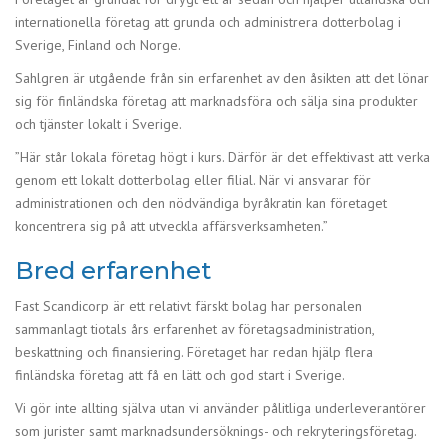
internationella företag att grunda och administrera dotterbolag i
Sverige, Finland och Norge.
Sahlgren är utgående från sin erfarenhet av den åsikten att det lönar
sig för finländska företag att marknadsföra och sälja sina produkter
och tjänster lokalt i Sverige.
”Här står lokala företag högt i kurs. Därför är det effektivast att verka
genom ett lokalt dotterbolag eller filial. När vi ansvarar för
administrationen och den nödvändiga byråkratin kan företaget
koncentrera sig på att utveckla affärsverksamheten.”
Bred erfarenhet
Fast Scandicorp är ett relativt färskt bolag har personalen
sammanlagt tiotals års erfarenhet av företagsadministration,
beskattning och finansiering. Företaget har redan hjälp flera
finländska företag att få en lätt och god start i Sverige.
Vi gör inte allting själva utan vi använder pålitliga underleverantörer
som jurister samt marknadsundersöknings- och rekryteringsföretag.