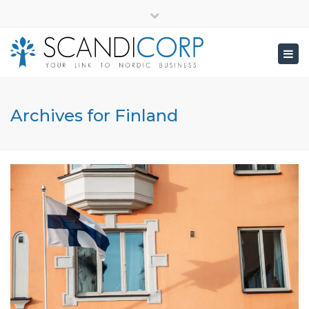
×
info@scandicorp.com
Close
top
Togg
bar
navig
Archives for Finland