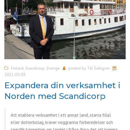
Finland
,
Scandicorp
,
Sverige
posted by
Till Sahlgren
2021-05-03
Expandera din verksamhet i
Norden med Scandicorp
Att etablera verksamhet i ett annat land, starta filial
eller dotterbolag, kräver noggranna förberedelser och
specifik kännedom om landet i fråga. Bara det att komma