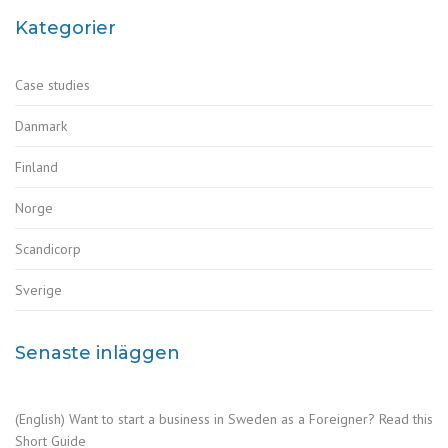
för
Kategorier
inlägg
Case studies
Danmark
Finland
Norge
Scandicorp
Sverige
Senaste inläggen
(English) Want to start a business in Sweden as a Foreigner? Read this
Short Guide