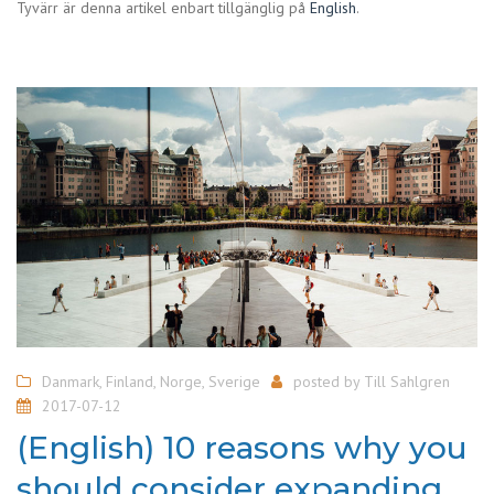
Tyvärr är denna artikel enbart tillgänglig på
English
.
Danmark
,
Finland
,
Norge
,
Sverige
posted by
Till Sahlgren
2017-07-12
(English) 10 reasons why you
should consider expanding