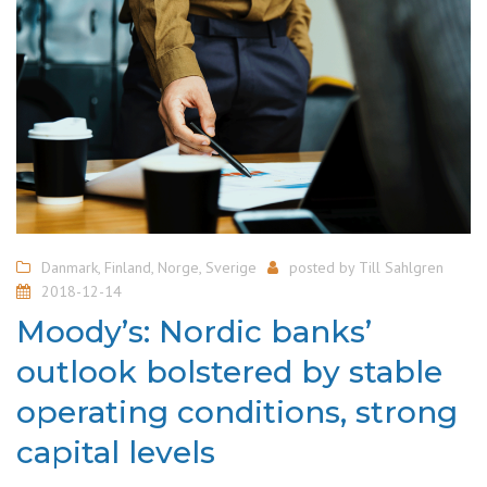
Danmark
,
Finland
,
Norge
,
Sverige
posted by
Till Sahlgren
2018-12-14
Moody’s: Nordic banks’
outlook bolstered by stable
operating conditions, strong
capital levels