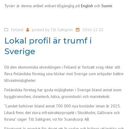
Tyvärr är denna artikel enbart tillgänglig på
English
och
Suomi
.
Finland
posted by
Till Sahlgren
2016-12-02
Lokal profil är trumf i
Sverige
Då den ekonomiska utvecklingen i Finland är fortsatt svag riktar allt
flera finländska företag sina blickar mot Sverige som erbjuder bättre
tillväxtmöjligheter.
Finländska företag har goda möjligheter i Sverige bland annat inom
byggbranschen, cleantech, hälsa, gruvindustri och marinteknik.
”Landet behöver bland annat 700 000 nya bostäder innan år 2025.
Likaså finns det stora infrastrukturprojekt i Stockholm, Gällivare och
Kiruna” säger Till Sahlgren, vd för Scandicorp AB.
Företaget är grundat för drygt ett år sedan och hjälper utländska och