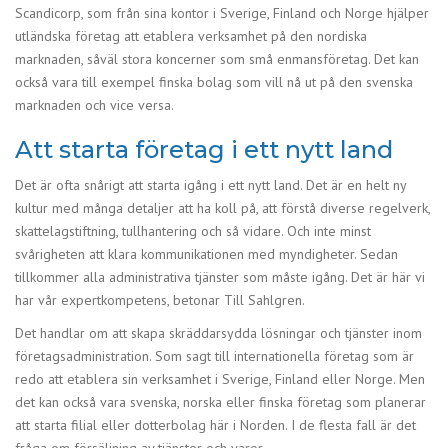
Scandicorp, som från sina kontor i Sverige, Finland och Norge hjälper
utländska företag att etablera verksamhet på den nordiska
marknaden, såväl stora koncerner som små enmansföretag. Det kan
också vara till exempel finska bolag som vill nå ut på den svenska
marknaden och vice versa.
Att starta företag i ett nytt land
Det är ofta snårigt att starta igång i ett nytt land. Det är en helt ny
kultur med många detaljer att ha koll på, att förstå diverse regelverk,
skattelagstiftning, tullhantering och så vidare. Och inte minst
svårigheten att klara kommunikationen med myndigheter. Sedan
tillkommer alla administrativa tjänster som måste igång. Det är här vi
har vår expertkompetens, betonar Till Sahlgren.
Det handlar om att skapa skräddarsydda lösningar och tjänster inom
företagsadministration. Som sagt till internationella företag som är
redo att etablera sin verksamhet i Sverige, Finland eller Norge. Men
det kan också vara svenska, norska eller finska företag som planerar
att starta filial eller dotterbolag här i Norden. I de flesta fall är det