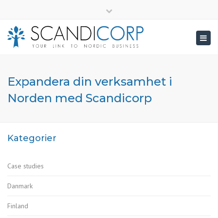
×
info@scandicorp.com
Close
top
Togg
bar
navig
Expandera din verksamhet i
Norden med Scandicorp
Kategorier
Case studies
Danmark
Finland