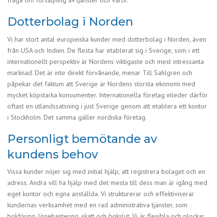
fråga om försäljning av tjänster och varor.
Dotterbolag i Norden
Vi har stort antal europeiska kunder med dotterbolag i Norden, även
från USA och Indien. De flesta har etablerat sig i Sverige, som i ett
internationellt perspektiv är Nordens viktigaste och mest intressanta
marknad. Det är inte direkt förvånande, menar Till Sahlgren och
påpekar det faktum att Sverige är Nordens största ekonomi med
mycket köpstarka konsumenter. Internationella företag inleder därför
oftast en utlandssatsning i just Sverige genom att etablera ett kontor
i Stockholm. Det samma gäller nordiska företag.
Personligt bemötande av
kundens behov
Vissa kunder nöjer sig med initial hjälp, att registrera bolaget och en
adress. Andra vill ha hjälp med det mesta till dess man är igång med
eget kontor och egna anställda. Vi strukturerar och effektiviserar
kundernas verksamhet med en rad administrativa tjänster, som
bokföring, lönehantering, skatt och bokslut. Vi är flexibla och plockar