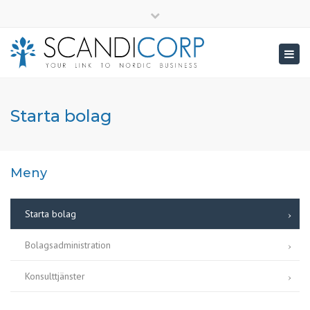
×
info@scandicorp.com
Close
top
Togg
bar
navig
Starta bolag
Meny
Starta bolag
Bolagsadministration
Konsulttjänster