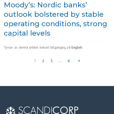
Moody’s: Nordic banks’
outlook bolstered by stable
operating conditions, strong
capital levels
Tyvärr är denna artikel enbart tillgänglig på
English
.
1
2
3
…
6