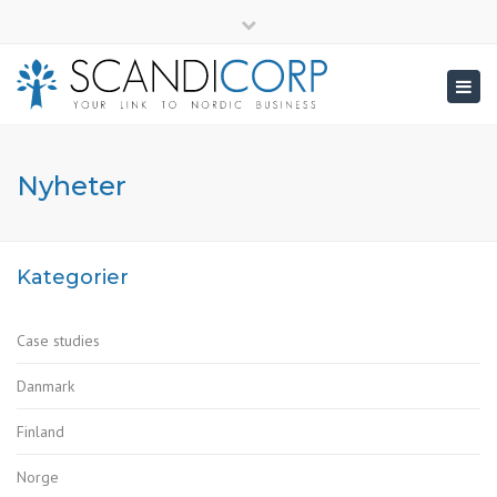
×
info@scandicorp.com
Close
top
Togg
bar
navig
Nyheter
Kategorier
Case studies
Danmark
Finland
Norge