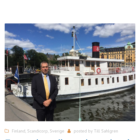
Finland
,
Scandicorp
,
Sverige
posted by
Till Sahlgren