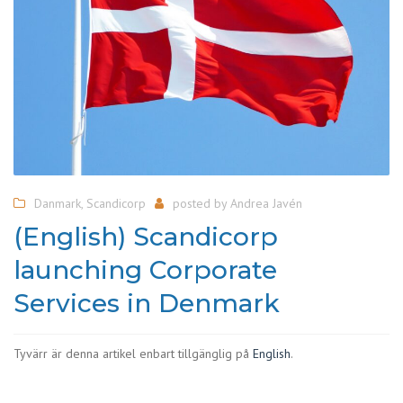
Danmark
,
Scandicorp
posted by
Andrea Javén
(English) Scandicorp
launching Corporate
Services in Denmark
Tyvärr är denna artikel enbart tillgänglig på
English
.