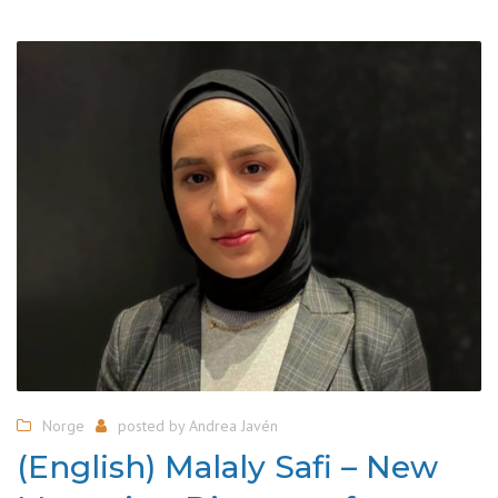
Norge
posted by
Andrea Javén
(English) Malaly Safi – New