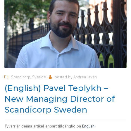
Scandicorp
,
Sverige
posted by
Andrea Javén
(English) Pavel Teplykh –
New Managing Director of
Scandicorp Sweden
Tyvärr är denna artikel enbart tillgänglig på
English
.