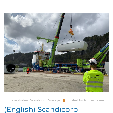
Case studies
,
Scandicorp
,
Sverige
posted by
Andrea Javén
(English) Scandicorp