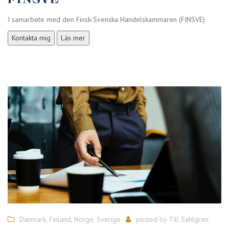
I samarbete med den Finsk-Svenska Handelskammaren (FINSVE)
Kontakta mig
Läs mer
Danmark
,
Finland
,
Norge
,
Sverige
posted by
Till Sahlgren