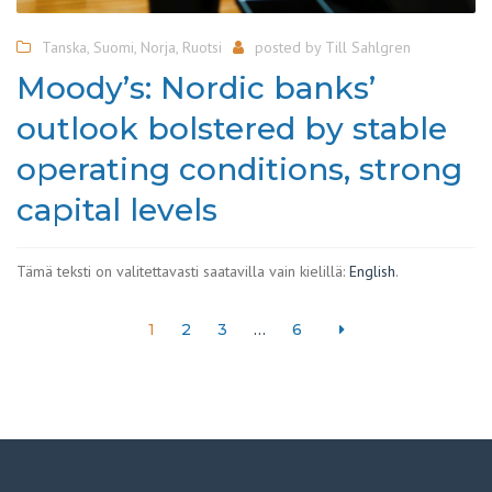
Tanska
,
Suomi
,
Norja
,
Ruotsi
posted by
Till Sahlgren
Moody’s: Nordic banks’
outlook bolstered by stable
operating conditions, strong
capital levels
Tämä teksti on valitettavasti saatavilla vain kielillä:
English
.
1
2
3
…
6