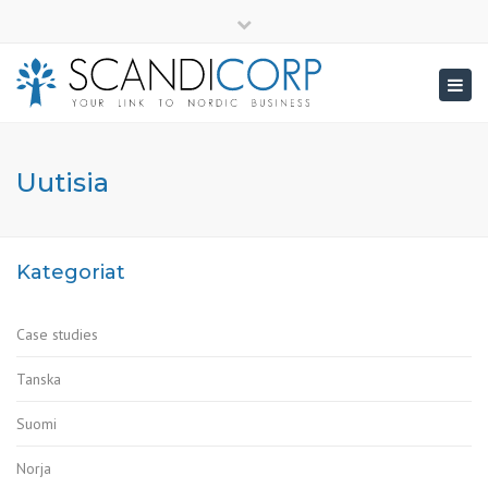
×
info@scandicorp.com
Close
top
Togg
bar
navig
Uutisia
Kategoriat
Case studies
Tanska
Suomi
Norja