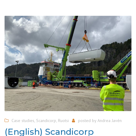
Case studies
,
Scandicorp
,
Ruotsi
posted by
Andrea Javén
(English) Scandicorp