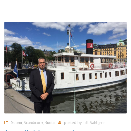
Suomi
,
Scandicorp
,
Ruotsi
posted by
Till Sahlgren