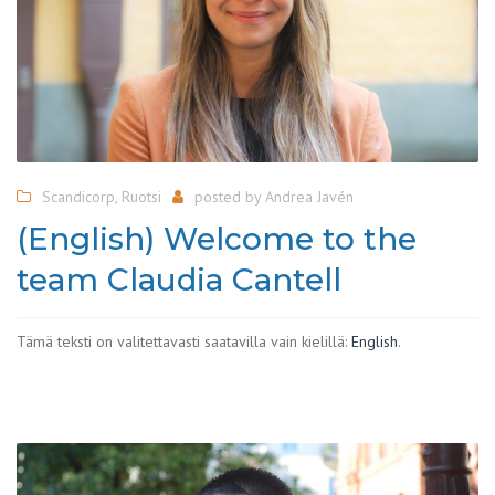
Scandicorp
,
Ruotsi
posted by
Andrea Javén
(English) Welcome to the
team Claudia Cantell
Tämä teksti on valitettavasti saatavilla vain kielillä:
English
.