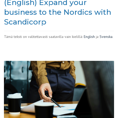
(English) Expand your
business to the Nordics with
Scandicorp
Tämä teksti on valitettavasti saatavilla vain kielillä:
English
ja
Svenska
.