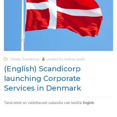
Tanska
,
Scandicorp
posted by
Andrea Javén
(English) Scandicorp
launching Corporate
Services in Denmark
Tämä teksti on valitettavasti saatavilla vain kielillä:
English
.