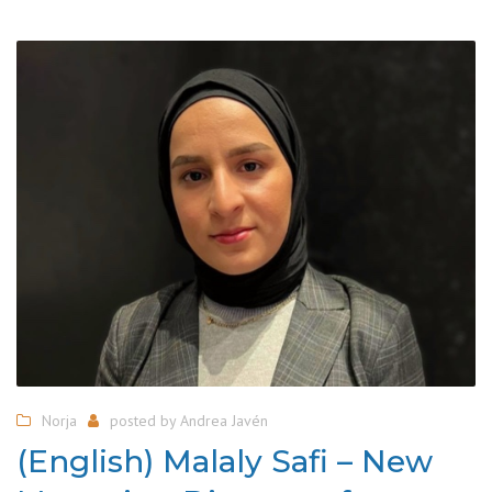
Norja
posted by
Andrea Javén
(English) Malaly Safi – New