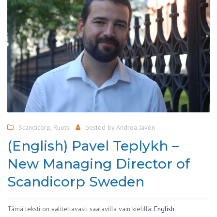
Scandicorp
,
Ruotsi
posted by
Andrea Javén
(English) Pavel Teplykh –
New Managing Director of
Scandicorp Sweden
Tämä teksti on valitettavasti saatavilla vain kielillä:
English
.