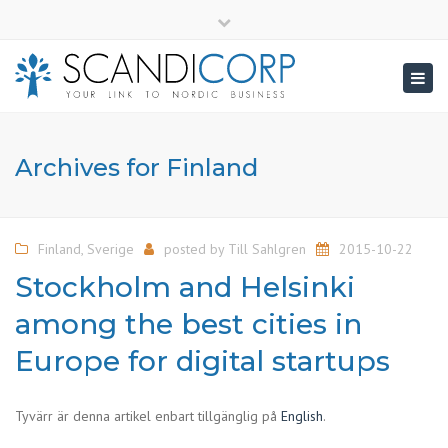
×
info@scandicorp.com
Close
top
Togg
bar
navig
Archives for Finland
Finland
,
Sverige
posted by
Till Sahlgren
2015-10-22
Stockholm and Helsinki
among the best cities in
Europe for digital startups
Tyvärr är denna artikel enbart tillgänglig på
English
.