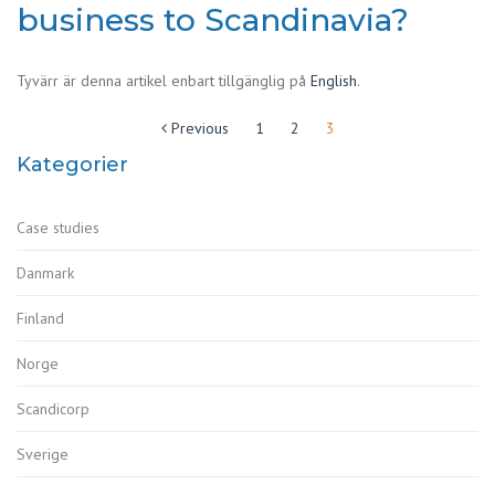
business to Scandinavia?
Tyvärr är denna artikel enbart tillgänglig på
English
.
Sidnumrering
Previous
1
2
3
för
Kategorier
inlägg
Case studies
Danmark
Finland
Norge
Scandicorp
Sverige