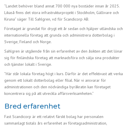
”Landet behöver bland annat 700 000 nya bostäder innan år 2025.
Likaså finns det stora infrastrukturprojekt i Stockholm, Gällivare och
Kiruna” säger Till Sahlgren, vd för Scandicorp AB.
Företaget är grundat för drygt ett år sedan och hjälper utländska och
internationella företag att grunda och administrera dotterbolag i
Sverige, Finland och Norge.
Sahlgren är utgående från sin erfarenhet av den åsikten att det lönar
sig för finländska företag att marknadsföra och sälja sina produkter
och tjänster lokalt i Sverige.
”Här står lokala företag högt i kurs. Därför är det effektivast att verka
genom ett lokalt dotterbolag eller filial. När vi ansvarar för
administrationen och den nödvändiga byråkratin kan företaget
koncentrera sig på att utveckla affärsverksamheten.”
Bred erfarenhet
Fast Scandicorp är ett relativt färskt bolag har personalen
sammanlagt tiotals års erfarenhet av företagsadministration,