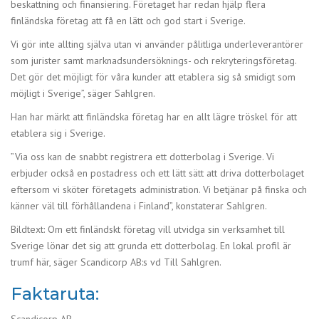
beskattning och finansiering. Företaget har redan hjälp flera
finländska företag att få en lätt och god start i Sverige.
Vi gör inte allting själva utan vi använder pålitliga underleverantörer
som jurister samt marknadsundersöknings- och rekryteringsföretag.
Det gör det möjligt för våra kunder att etablera sig så smidigt som
möjligt i Sverige”, säger Sahlgren.
Han har märkt att finländska företag har en allt lägre tröskel för att
etablera sig i Sverige.
”Via oss kan de snabbt registrera ett dotterbolag i Sverige. Vi
erbjuder också en postadress och ett lätt sätt att driva dotterbolaget
eftersom vi sköter företagets administration. Vi betjänar på finska och
känner väl till förhållandena i Finland”, konstaterar Sahlgren.
Bildtext: Om ett finländskt företag vill utvidga sin verksamhet till
Sverige lönar det sig att grunda ett dotterbolag. En lokal profil är
trumf här, säger Scandicorp AB:s vd Till Sahlgren.
Faktaruta: