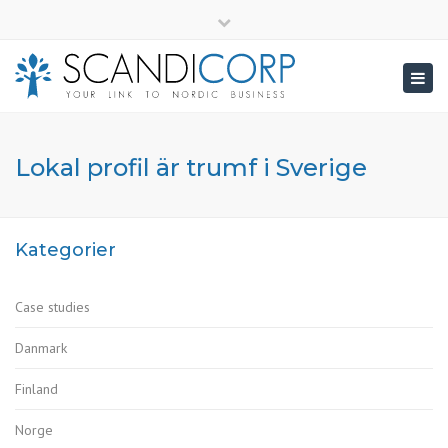
×
info@scandicorp.com
Close
top
Togg
bar
navig
Lokal profil är trumf i Sverige
Kategorier
Case studies
Danmark
Finland
Norge