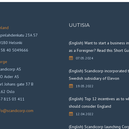
UUTISIA
nland
pinlahdenkatu 23A 57
180 Helsinki
(English) Want to start a business 
358 40 5049666
as a Foreigner? Read this Short Gu
07.05.2024
orge
andicorp AS
(English) Scandicorp incorporated 
O Aider AS
Swedish subsidiary of Elevon
rl Johans gate 37 B
19.05.2022
162 Oslo
(English) Top 12 incentives as to 
47 815 03 411
should consider England
nfo@scandicorp.com
12.04.2022
(English) Scandicorp launching Cor