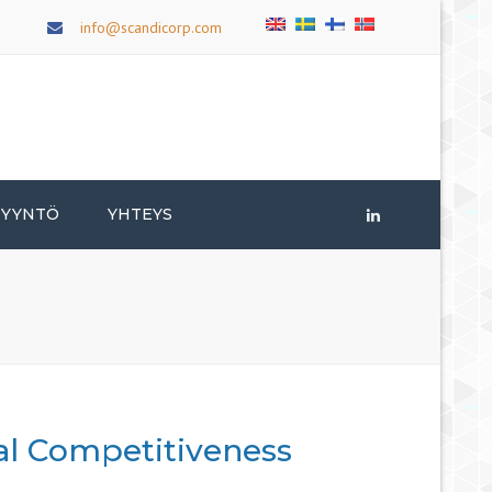
×
info@scandicorp.com
PYYNTÖ
YHTEYS
LinkedIn
al Competitiveness