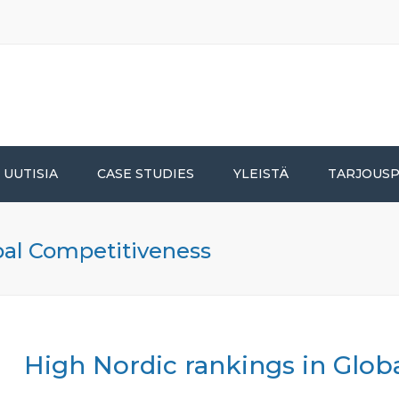
UUTISIA
CASE STUDIES
YLEISTÄ
TARJOUS
bal Competitiveness
High Nordic rankings in Glob