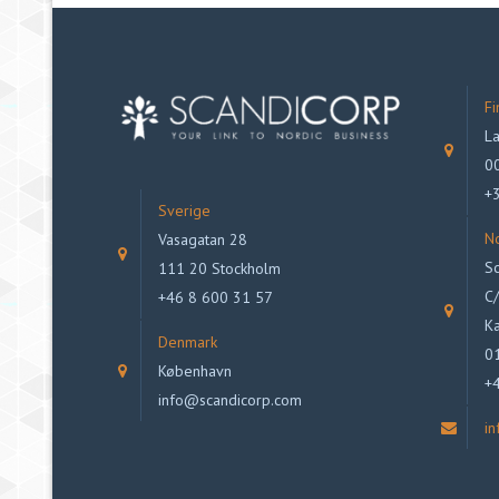
Fi
La
00
+
Sverige
N
Vasagatan 28
Sc
111 20 Stockholm
C/
+46 8 600 31 57
Ka
Denmark
0
København
+
info@scandicorp.com
i