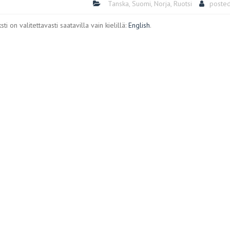
Tanska
,
Suomi
,
Norja
,
Ruotsi
poste
ti on valitettavasti saatavilla vain kielillä:
English
.