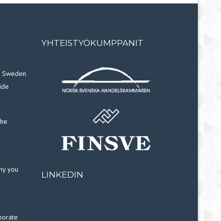
YHTEISTYÖKUMPPANIT
in Sweden
ide
the
why you
LINKEDIN
porate