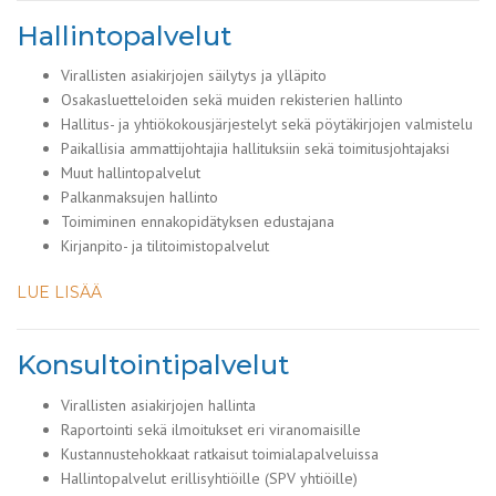
Hallintopalvelut
Virallisten asiakirjojen säilytys ja ylläpito
Osakasluetteloiden sekä muiden rekisterien hallinto
Hallitus- ja yhtiökokousjärjestelyt sekä pöytäkirjojen valmistelu
Paikallisia ammattijohtajia hallituksiin sekä toimitusjohtajaksi
Muut hallintopalvelut
Palkanmaksujen hallinto
Toimiminen ennakopidätyksen edustajana
Kirjanpito- ja tilitoimistopalvelut
LUE LISÄÄ
Konsultointipalvelut
Virallisten asiakirjojen hallinta
Raportointi sekä ilmoitukset eri viranomaisille
Kustannustehokkaat ratkaisut toimialapalveluissa
Hallintopalvelut erillisyhtiöille (SPV yhtiöille)