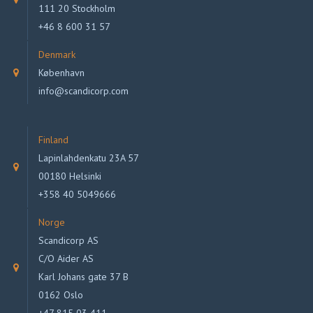
111 20 Stockholm
+46 8 600 31 57
Denmark
København
info@scandicorp.com
Finland
Lapinlahdenkatu 23A 57
00180 Helsinki
+358 40 5049666
Norge
Scandicorp AS
C/O Aider AS
Karl Johans gate 37 B
0162 Oslo
+47 815 03 411