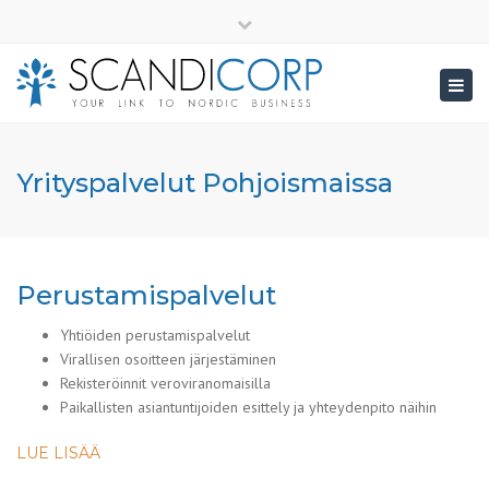
×
info@scandicorp.com
Close
top
Togg
bar
navig
Yrityspalvelut Pohjoismaissa
Perustamispalvelut
Yhtiöiden perustamispalvelut
Virallisen osoitteen järjestäminen
Rekisteröinnit veroviranomaisilla
Paikallisten asiantuntijoiden esittely ja yhteydenpito näihin
LUE LISÄÄ